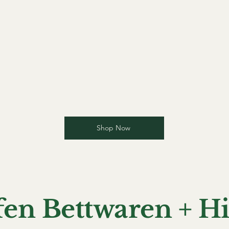
Shop Now
fen Bettwaren + H