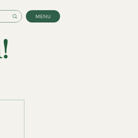
MENU
!