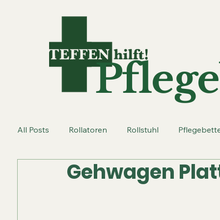
Pflege
All Posts
Rollatoren
Rollstuhl
Pflegebett
Gehwagen Plat
Gehstöcke
Greifzangen
Kissen
Lifte