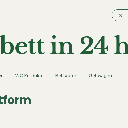
bett in 24 h
en
WC Produkte
Bettwaren
Gehwagen
tform